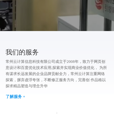
方
版
案
们
我
案
例
们
我们的服务
常州云计算信息科技有限公司成立于2008年，致力于网页创
意设计和百度优化技术应用,探索并实现商业价值优化， 为所
有谋求长远发展的企业品牌贡献全力，常州云计算注重网络
探索，摒弃虚浮夸张，不断修正服务方向，完善创 作品格以
探求精品塑造与理念升华
了解服务 +