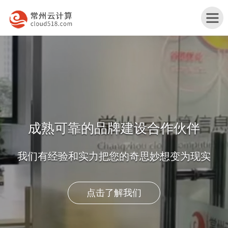
首
页
无
锡
无
产
锡
无
品
行
锡
无
与
业
网
锡
关
获取报价及方案
服
解
站
服
于
联
务
决
改
务
我
系