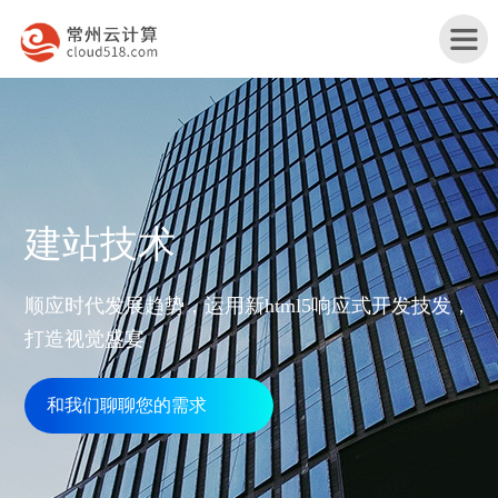
首
建站技术
页
产
顺应时代发展趋势，运用新html5响应式开发技发，
品
打造视觉盛宴
行
与
业
和我们聊聊您的需求
网
服
解
站
务
服
决
改