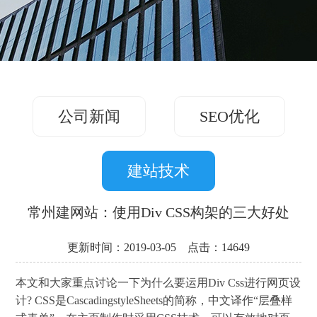
务
方
关
版
案
案
于
联
例
我
系
们
公司新闻
SEO优化
我
们
建站技术
常州建网站：使用Div CSS构架的三大好处
更新时间：2019-03-05 点击：14649
本文和大家重点讨论一下为什么要运用Div Css进行网页设
计? CSS是CascadingstyleSheets的简称，中文译作“层叠样