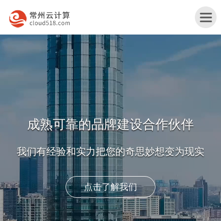
首
页
宁
波
宁
产
波
宁
品
行
波
宁
与
业
网
波
关
获取报价及方案
服
解
站
服
于
联
务
决
改
务
我
系