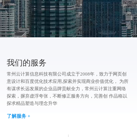
方
版
案
们
我
案
例
们
我们的服务
常州云计算信息科技有限公司成立于2008年，致力于网页创
意设计和百度优化技术应用,探索并实现商业价值优化， 为所
有谋求长远发展的企业品牌贡献全力，常州云计算注重网络
探索，摒弃虚浮夸张，不断修正服务方向，完善创 作品格以
探求精品塑造与理念升华
了解服务 +