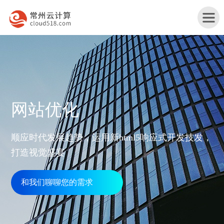
首
网站优化
页
产
顺应时代发展趋势，运用新html5响应式开发技发，
品
打造视觉盛宴
行
与
业
和我们聊聊您的需求
网
服
解
站
务
服
决
改