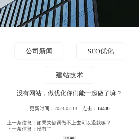
务
方
关
版
案
案
于
联
例
我
系
们
公司新闻
SEO优化
我
们
建站技术
没有网站，做优化你们能一起做了嘛？
更新时间：2023-02-13 点击：14400
上一条信息：
如果关键词做不上去可以退款嘛？
下一条信息：没有了！