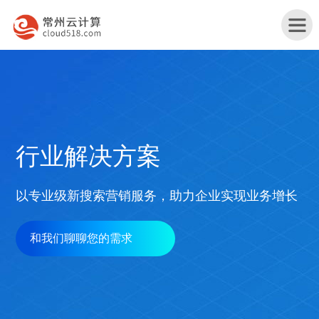
首
行业解决方案
页
产
以专业级新搜索营销服务，助力企业实现业务增长
品
行
与
和我们聊聊您的需求
业
网
服
解
站
务
服
决
改