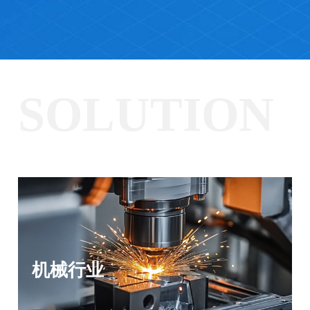
务
方
关
版
案
案
于
联
例
我
系
SOLUTION
们
我
们
机械行业