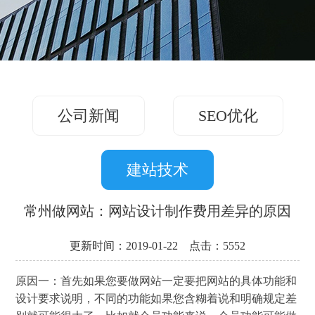
务
方
关
版
案
案
于
联
例
我
系
们
公司新闻
SEO优化
我
们
建站技术
常州做网站：网站设计制作费用差异的原因
更新时间：2019-01-22 点击：5552
原因一：首先如果您要做网站一定要把网站的具体功能和
设计要求说明，不同的功能如果您含糊着说和明确规定差