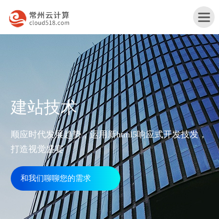
首
建站技术
页
产
顺应时代发展趋势，运用新html5响应式开发技发，
品
打造视觉盛宴
行
与
业
和我们聊聊您的需求
网
服
解
站
务
服
决
改