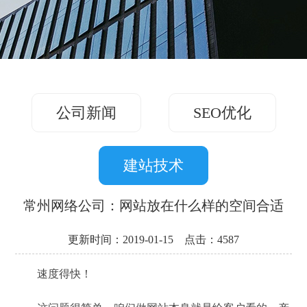
务
方
关
版
案
案
于
联
例
我
系
们
公司新闻
SEO优化
我
们
建站技术
常州网络公司：网站放在什么样的空间合适
更新时间：2019-01-15 点击：4587
速度得快！