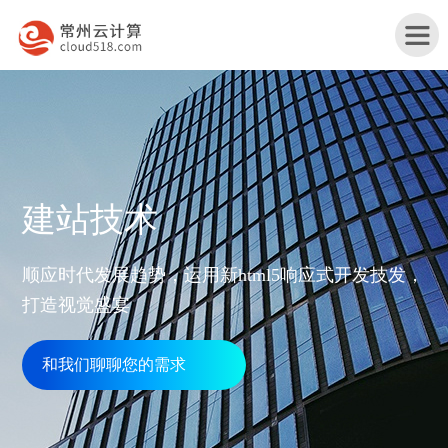
首
建站技术
页
产
顺应时代发展趋势，运用新html5响应式开发技发，
品
打造视觉盛宴
行
与
业
和我们聊聊您的需求
网
服
解
站
务
服
决
改